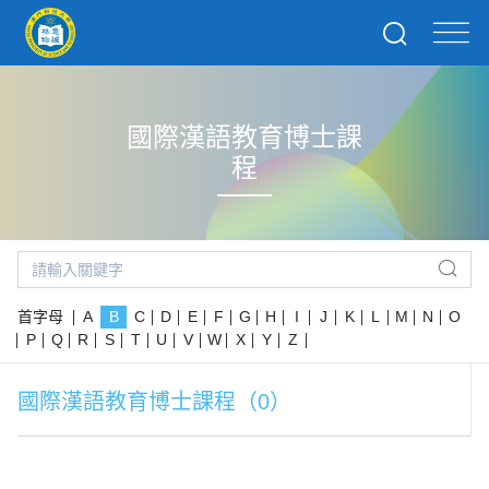
國際漢語教育博士課
程
首字母
A
B
C
D
E
F
G
H
I
J
K
L
M
N
O
P
Q
R
S
T
U
V
W
X
Y
Z
國際漢語教育博士課程（0）