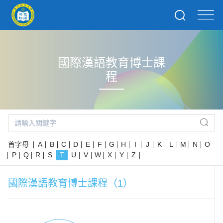
國際漢語教育博士課
程
首字母
A
B
C
D
E
F
G
H
I
J
K
L
M
N
O
P
Q
R
S
T
U
V
W
X
Y
Z
國際漢語教育博士課程（1）