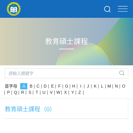
教育碩士課程
首字母
A
B
C
D
E
F
G
H
I
J
K
L
M
N
O
P
Q
R
S
T
U
V
W
X
Y
Z
教育碩士課程（0）