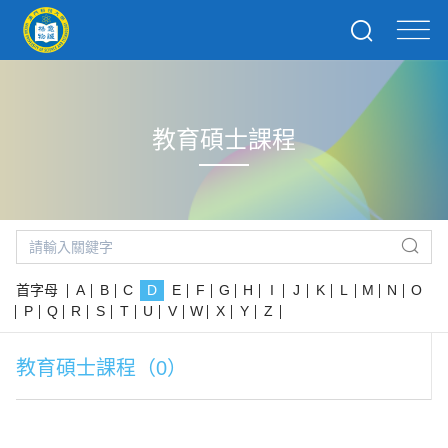
教育碩士課程
首字母
A
B
C
D
E
F
G
H
I
J
K
L
M
N
O
P
Q
R
S
T
U
V
W
X
Y
Z
教育碩士課程（0）