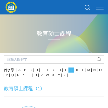
教育碩士課程
首字母
A
B
C
D
E
F
G
H
I
J
K
L
M
N
O
P
Q
R
S
T
U
V
W
X
Y
Z
教育碩士課程（1）