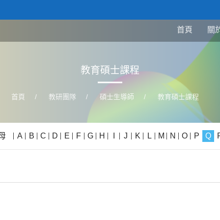
首頁
關
教育碩士課程
首頁
/
教研團隊
/
碩士生導師
/
教育碩士課程
母
A
B
C
D
E
F
G
H
I
J
K
L
M
N
O
P
Q