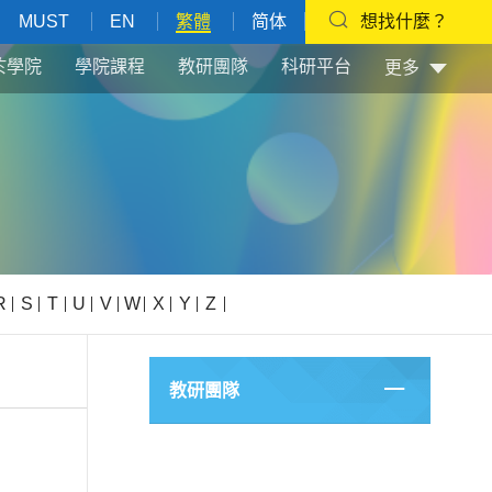
MUST
EN
繁體
简体
想找什麼？
於學院
學院課程
教研團隊
科研平台
更多
R
S
T
U
V
W
X
Y
Z
教研團隊