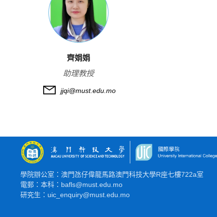
齊娟娟
助理教授
jjqi@must.edu.mo
學院辦公室：澳門氹仔偉龍馬路澳門科技大學R座七樓722a室
電郵：本科：bafls@must.edu.mo
研究生：uic_enquiry@must.edu.mo