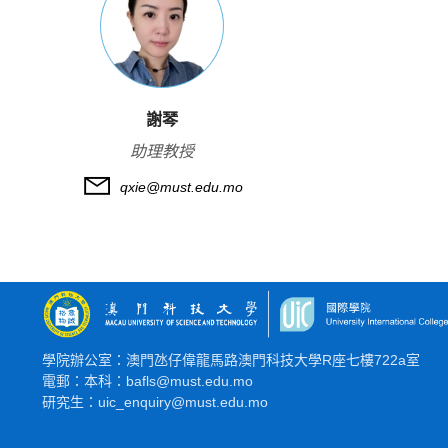
謝琴
助理教授
qxie@must.edu.mo
學院辦公室：澳門氹仔偉龍馬路澳門科技大學R座七樓722a室
電郵：本科：bafls@must.edu.mo
研究生：uic_enquiry@must.edu.mo