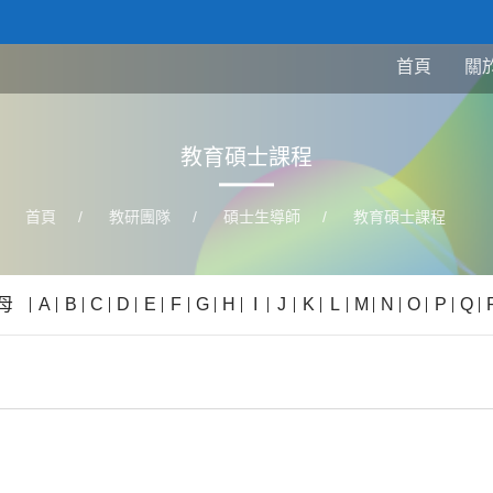
首頁
關
教育碩士課程
首頁
/
教研團隊
/
碩士生導師
/
教育碩士課程
母
A
B
C
D
E
F
G
H
I
J
K
L
M
N
O
P
Q