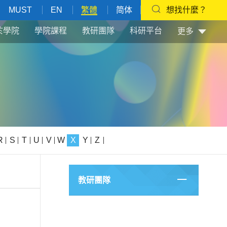
MUST
EN
繁體
简体
想找什麼？
於學院
學院課程
教研團隊
科研平台
更多
R
S
T
U
V
W
X
Y
Z
教研團隊