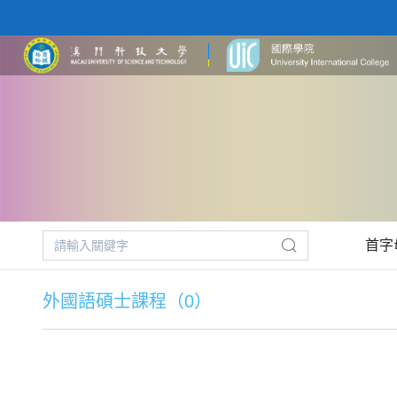
首字
外國語碩士課程（0）