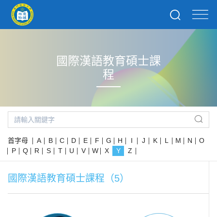
國際漢語教育碩士課
程
首字母
A
B
C
D
E
F
G
H
I
J
K
L
M
N
O
P
Q
R
S
T
U
V
W
X
Y
Z
國際漢語教育碩士課程（5）