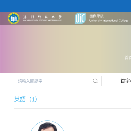
首
首字
英語（1）