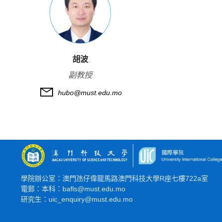
胡波
副教授
hubo@must.edu.mo
學院辦公室：澳門氹仔偉龍馬路澳門科技大學R座七樓722a室
電郵：本科：bafls@must.edu.mo
研究生：uic_enquiry@must.edu.mo