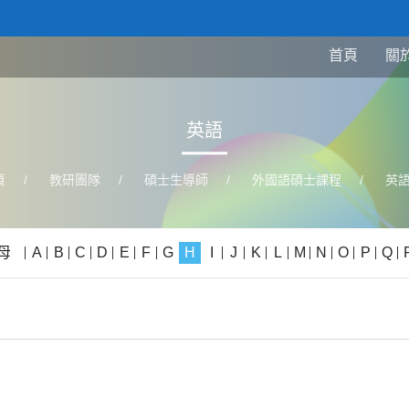
首頁
關
英語
頁
/
教研團隊
/
碩士生導師
/
外國語碩士課程
/
英
母
A
B
C
D
E
F
G
H
I
J
K
L
M
N
O
P
Q