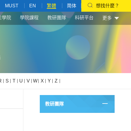
MUST
EN
繁體
简体
想找什麼？
於學院
學院課程
教研團隊
科研平台
更多
語
R
S
T
U
V
W
X
Y
Z
教研團隊