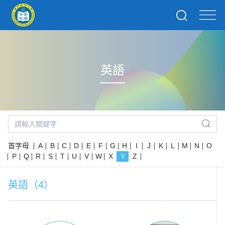
英語
首字母
A
B
C
D
E
F
G
H
I
J
K
L
M
N
O
P
Q
R
S
T
U
V
W
X
Y
Z
英語（4）