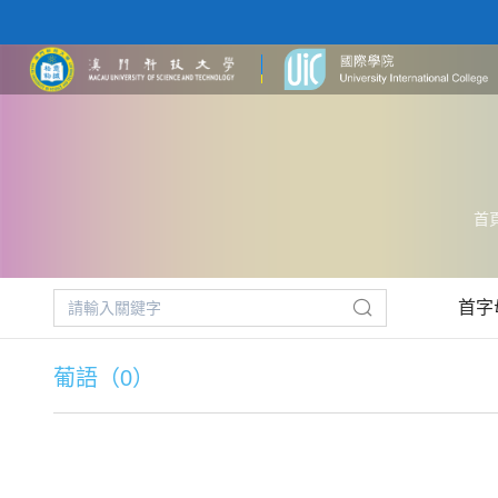
首
首字
葡語（0）