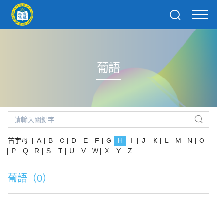
葡語
首字母
A
B
C
D
E
F
G
H
I
J
K
L
M
N
O
P
Q
R
S
T
U
V
W
X
Y
Z
葡語（0）