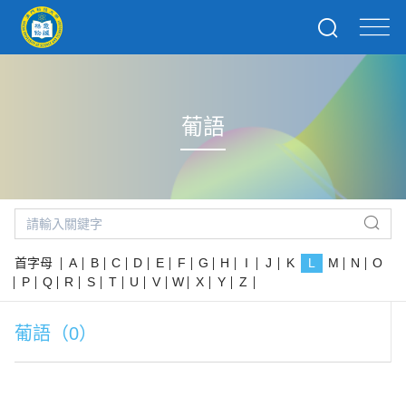
葡語
首字母
A
B
C
D
E
F
G
H
I
J
K
L
M
N
O
P
Q
R
S
T
U
V
W
X
Y
Z
葡語（0）