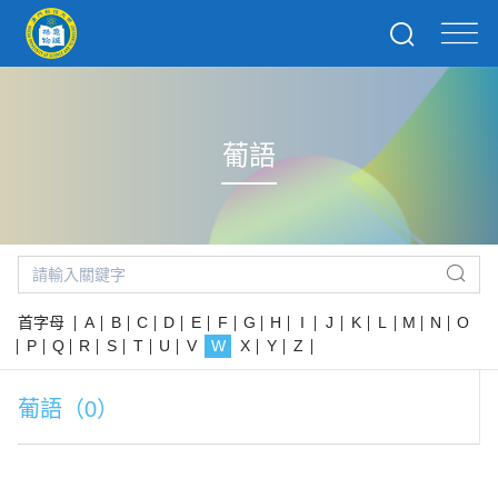
葡語
首字母
A
B
C
D
E
F
G
H
I
J
K
L
M
N
O
P
Q
R
S
T
U
V
W
X
Y
Z
葡語（0）