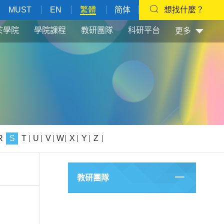
MUST
EN
繁體
简体
想找什麼？
於學院
學院課程
教研團隊
科研平台
更多
R
S
T
U
V
W
X
Y
Z
教研團隊