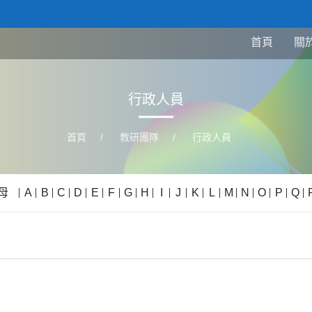
首頁
關
行政人員
首頁
/
教研團隊
/
行政人員
母
A
B
C
D
E
F
G
H
I
J
K
L
M
N
O
P
Q