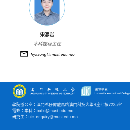
宋灝岩
本科課程主任
hyasong@must.edu.mo
學院辦公室：澳門氹仔偉龍馬路澳門科技大學R座七樓722a室
電郵：本科：bafls@must.edu.mo
研究生：uic_enquiry@must.edu.mo