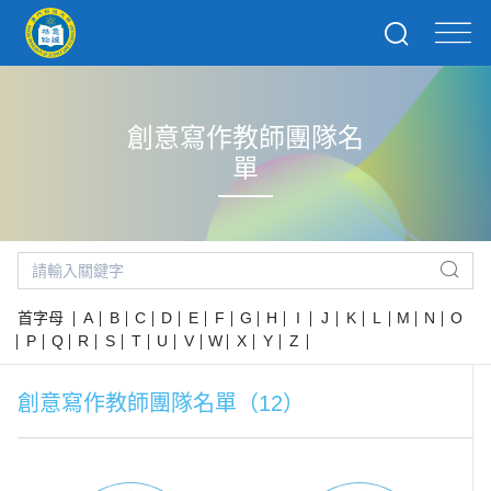
創意寫作教師團隊名
單
首字母
A
B
C
D
E
F
G
H
I
J
K
L
M
N
O
P
Q
R
S
T
U
V
W
X
Y
Z
創意寫作教師團隊名單（12）