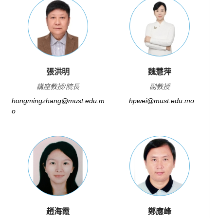
張洪明
魏慧萍
講座教授/院長
副教授
hongmingzhang@must.edu.m
hpwei@must.edu.mo
o
趙海霞
鄭應峰