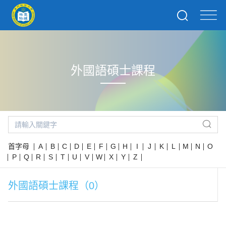
外國語碩士課程
首字母
A
B
C
D
E
F
G
H
I
J
K
L
M
N
O
P
Q
R
S
T
U
V
W
X
Y
Z
外國語碩士課程（0）