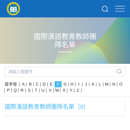
國際漢語教育教師團
隊名單
首字母
A
B
C
D
E
F
G
H
I
J
K
L
M
N
O
P
Q
R
S
T
U
V
W
X
Y
Z
國際漢語教育教師團隊名單（0）