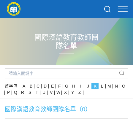
國際漢語教育教師團
隊名單
首字母
A
B
C
D
E
F
G
H
I
J
K
L
M
N
O
P
Q
R
S
T
U
V
W
X
Y
Z
國際漢語教育教師團隊名單（0）