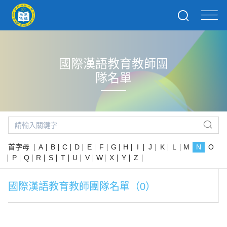
國際漢語教育教師團
隊名單
首字母
A
B
C
D
E
F
G
H
I
J
K
L
M
N
O
P
Q
R
S
T
U
V
W
X
Y
Z
國際漢語教育教師團隊名單（0）