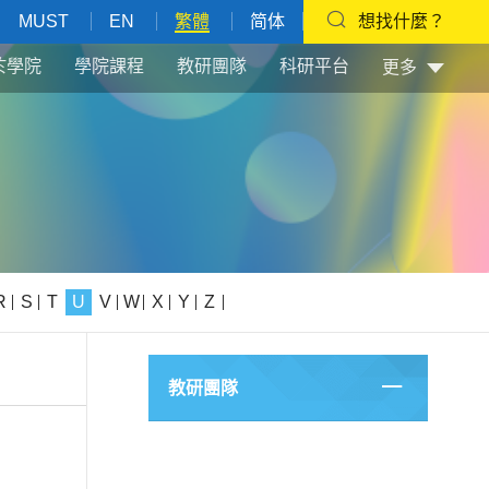
MUST
EN
繁體
简体
想找什麼？
於學院
學院課程
教研團隊
科研平台
更多
R
S
T
U
V
W
X
Y
Z
教研團隊