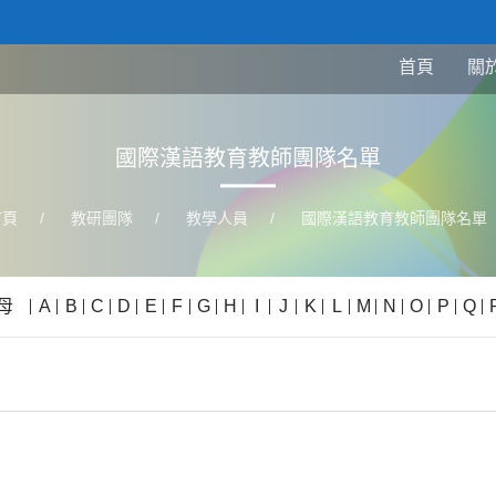
首頁
關
國際漢語教育教師團隊名單
首頁
/
教研團隊
/
教學人員
/
國際漢語教育教師團隊名單
母
A
B
C
D
E
F
G
H
I
J
K
L
M
N
O
P
Q