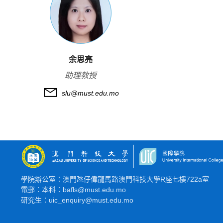
余思亮
助理教授
slu@must.edu.mo
學院辦公室：澳門氹仔偉龍馬路澳門科技大學R座七樓722a室
電郵：本科：bafls@must.edu.mo
研究生：uic_enquiry@must.edu.mo