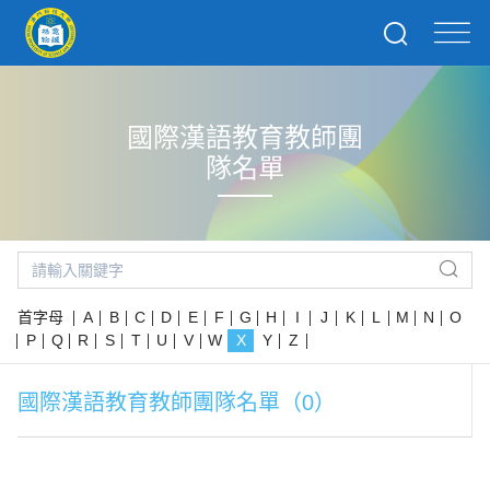
國際漢語教育教師團
隊名單
首字母
A
B
C
D
E
F
G
H
I
J
K
L
M
N
O
P
Q
R
S
T
U
V
W
X
Y
Z
國際漢語教育教師團隊名單（0）