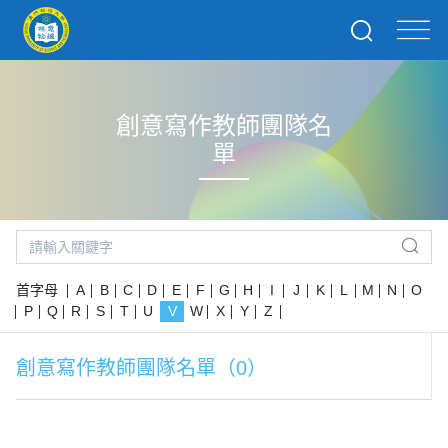
創意寫作教師團隊名
單
首字母
A
B
C
D
E
F
G
H
I
J
K
L
M
N
O
P
Q
R
S
T
U
V
W
X
Y
Z
創意寫作教師團隊名單（0）