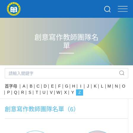
創意寫作教師團隊名
單
首字母
A
B
C
D
E
F
G
H
I
J
K
L
M
N
O
P
Q
R
S
T
U
V
W
X
Y
Z
創意寫作教師團隊名單（6）