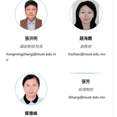
張洪明
趙海霞
講座教授/院長
副教授
hongmingzhang@must.edu.m
hxzhao@must.edu.mo
o
張芳
助理教授
fzhang@must.edu.mo
鄭應峰