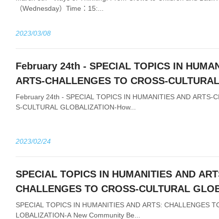
（Wednesday）Time：15:...
2023/03/08
February 24th - SPECIAL TOPICS IN HUMA
ARTS-CHALLENGES TO CROSS-CULTURA
GLOBALIZATION-How can typologically very
February 24th - SPECIAL TOPICS IN HUMANITIES AND ARTS
S-CULTURAL GLOBALIZATION-How...
languages like Chinese and Romance langu
fruitful cross-cultural dialogue?
2023/02/24
SPECIAL TOPICS IN HUMANITIES AND ART
CHALLENGES TO CROSS-CULTURAL GLOB
New Community Beyond the Nation State
SPECIAL TOPICS IN HUMANITIES AND ARTS: CHALLENGES 
LOBALIZATION-A New Community Be...