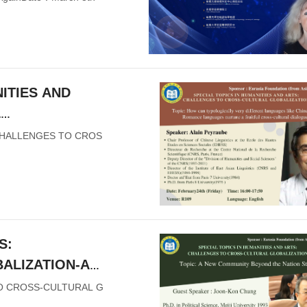
NITIES AND
L
 different
-CHALLENGES TO CROS
ages nurture a
S:
ALIZATION-A
TO CROSS-CULTURAL G