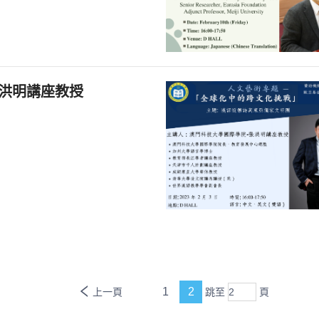
張洪明講座教授
1
2
上一頁
跳至
頁