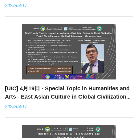
(Topic: The Globalisation of Buddhism:
2024/04/17
Perception and Reception of Buddhism in
China)
[UIC] 4月19日 - Special Topic in Humanities and
Arts - East Asian Culture in Global Civilization
(Topic: The influence of the English language -
2024/04/17
the case of Asia)