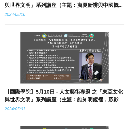
與世界文明」系列講座（主題：夷夏新辨與中國概念
的起源）
2024/05/10
【國際學院】5月10日 - 人文藝術專題 之「東亞文化
與世界文明」系列講座（主題：誰知明鏡裡，形影自
相憐 - 漢詩英譯的求真與審美）
2024/05/03