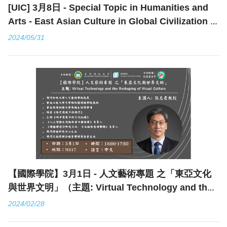
[UIC] 3月8日 - Special Topic in Humanities and
Arts - East Asian Culture in Global Civilization -
Towards a New Community - Its Necessity &
2024/05/31
Meaning
【國際學院】3月1日 - 人文藝術專題 之「東亞文化
與世界文明」（主題: Virtual Technology and the
Reshaping of Visual Culture）
2024/02/28