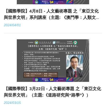
【國際學院】4月8日 - 人文藝術專題 之「東亞文化
與世界文明」系列講座（主題: 《澳門學：人類文明
交流互鑒的“澳門模式”》）
2024/04/01
【國際學院】3月22日 - 人文藝術專題 之「東亞文化
與世界文明」（主題:《道路研究與“路學”》）
2024/03/15