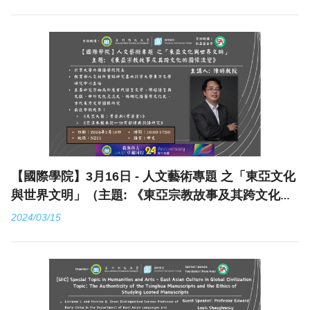
【國際學院】3月16日 - 人文藝術專題 之「東亞文化
與世界文明」（主題: 《東亞宗教故事及其跨文化的
圖像流變》）
2024/03/15