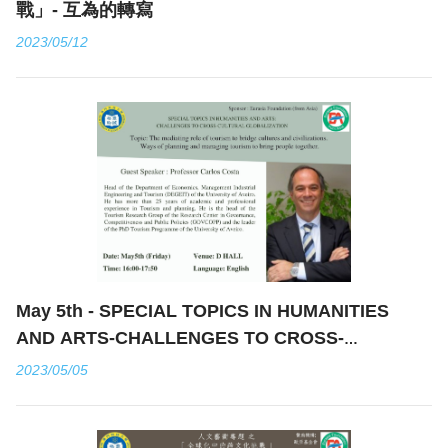
戰」- 互為的轉寫
2023/05/12
May 5th - SPECIAL TOPICS IN HUMANITIES
AND ARTS-CHALLENGES TO CROSS-
CULTURAL GLOBALIZATION-The mediating role
2023/05/05
of tourism to bridge cultures and civilizations.
Ways of planning and managing tourism to
bring people together.