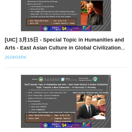
[UIC] 3月15日 - Special Topic in Humanities and
Arts - East Asian Culture in Global Civilization
(Topic: The Authenticity of the Tsinghua
2024/03/04
Manuscripts and the Ethics of Studying Looted
Manuscripts)