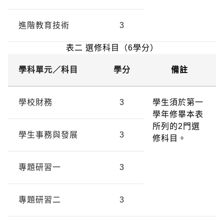
進階教育技術
3
表二 選修科目（6學分）
學科單元／
科目
學分
備註
學校財務
3
學生須於第一
學年修畢本表
所列的2門選
學生事務與發展
3
修科目。
專題研習一
3
專題研習二
3