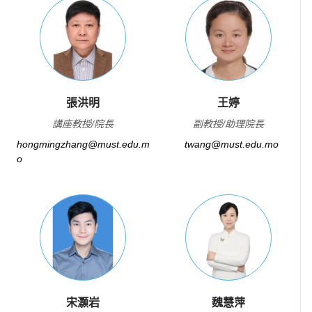
張洪明
王婷
講座教授/院長
副教授/助理院長
hongmingzhang@must.edu.m
twang@must.edu.mo
o
宋灝岩
魏慧萍