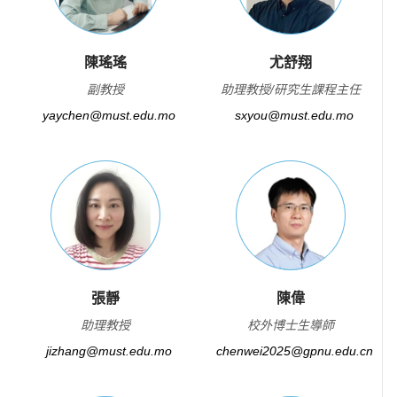
陳瑤瑤
尤舒翔
副教授
助理教授/研究生課程主任
yaychen@must.edu.mo
sxyou@must.edu.mo
張靜
陳偉
助理教授
校外博士生導師
jizhang@must.edu.mo
chenwei2025@gpnu.edu.cn