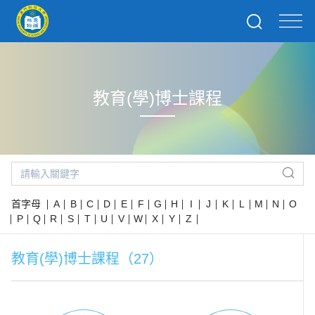
教育(學)博士課程
首字母
A
B
C
D
E
F
G
H
I
J
K
L
M
N
O
P
Q
R
S
T
U
V
W
X
Y
Z
教育(學)博士課程（27）