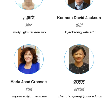
呂聞文
Kenneth David Jackson
講師
教授
wwlyu@must.edu.mo
k.jackson@yale.edu
Maria José Grossoe
張方方
教授
副教授
mjgrosso@um.edu.mo
zhangfangfang@bfsu.edu.cn