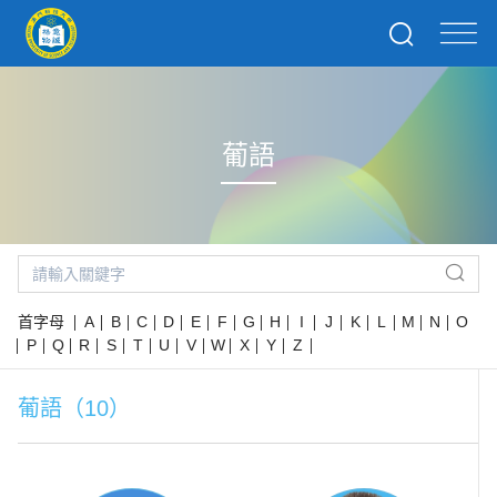
葡語
首字母
A
B
C
D
E
F
G
H
I
J
K
L
M
N
O
P
Q
R
S
T
U
V
W
X
Y
Z
葡語（10）