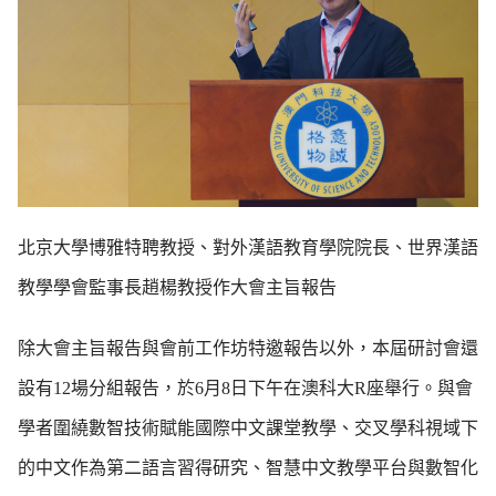
北京大學博雅特聘教授、對外漢語教育學院院長、世界漢語
教學學會監事長趙楊教授作大會主旨報告
除大會主旨報告與會前工作坊特邀報告以外，本屆研討會還
設有12場分組報告，於6月8日下午在澳科大R座舉行。與會
學者圍繞數智技術賦能國際中文課堂教學、交叉學科視域下
的中文作為第二語言習得研究、智慧中文教學平台與數智化