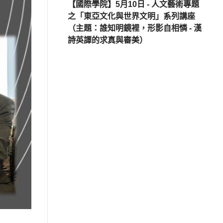
【國際學院】5月10日 - 人文藝術專題
之「東亞文化與世界文明」系列講座
（主題：誰知明鏡裡，形影自相憐 - 漢
詩英譯的求真與審美）