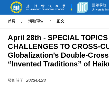
首頁
/
活動預告
/
正文
April 28th - SPECIAL TOPIC
CHALLENGES TO CROSS-CU
Globalization’s Double-Cross
“Invented Traditions” of Hai
發佈時間
2023/04/28