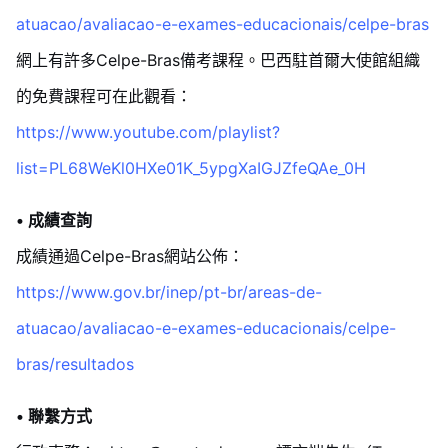
atuacao/avaliacao-e-exames-educacionais/celpe-bras
網上有許多Celpe-Bras備考課程。巴西駐首爾大使館組織
的免費課程可在此觀看：
https://www.youtube.com/playlist?
list=PL68WeKl0HXe01K_5ypgXaIGJZfeQAe_0H
• 成績查詢
成績通過Celpe-Bras網站公佈：
https://www.gov.br/inep/pt-br/areas-de-
atuacao/avaliacao-e-exames-educacionais/celpe-
bras/resultados
• 聯繫方式