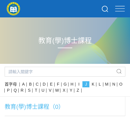
教育(學)博士課程
首字母
A
B
C
D
E
F
G
H
I
J
K
L
M
N
O
P
Q
R
S
T
U
V
W
X
Y
Z
教育(學)博士課程（0）