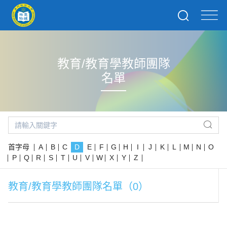
教育/教育學教師團隊
名單
首字母
A
B
C
D
E
F
G
H
I
J
K
L
M
N
O
P
Q
R
S
T
U
V
W
X
Y
Z
教育/教育學教師團隊名單（0）