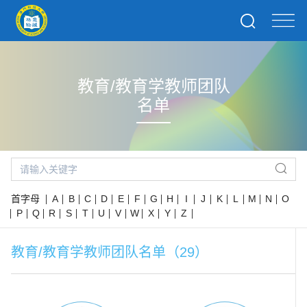
教育/教育学教师团队
名单
首字母
A
B
C
D
E
F
G
H
I
J
K
L
M
N
O
P
Q
R
S
T
U
V
W
X
Y
Z
教育/教育学教师团队名单（29）