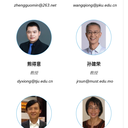
zhengguomin@263.net
wangqiong@pku.edu.cn
熊得意
孙建荣
教授
教授
dyxiong@tju.edu.cn
jrsun@must.edu.mo