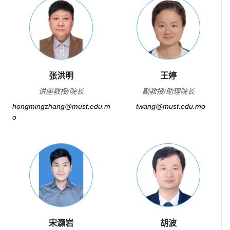
张洪明
王婷
讲座教授/院长
副教授/助理院长
hongmingzhang@must.edu.m
twang@must.edu.mo
o
宋灏岩
胡波