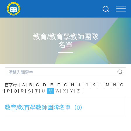
教育/教育學教師團隊
名單
首字母
A
B
C
D
E
F
G
H
I
J
K
L
M
N
O
P
Q
R
S
T
U
V
W
X
Y
Z
教育/教育學教師團隊名單（0）