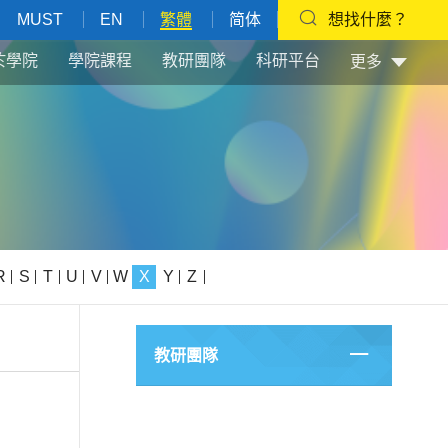
MUST
EN
繁體
简体
想找什麼？
於學院
學院課程
教研團隊
科研平台
更多
R
S
T
U
V
W
X
Y
Z
教研團隊