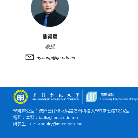
熊得意
教授
dyxiong@tju.edu.cn
學院辦公室：澳門氹仔偉龍馬路澳門科技大學R座七樓722a室
電郵：本科：bafls@must.edu.mo
研究生：uic_enquiry@must.edu.mo