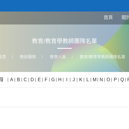
首頁
關
教育/教育學教師團隊名單
首頁
/
教研團隊
/
教學人員
/
教育/教育學教師團隊名單
母
A
B
C
D
E
F
G
H
I
J
K
L
M
N
O
P
Q