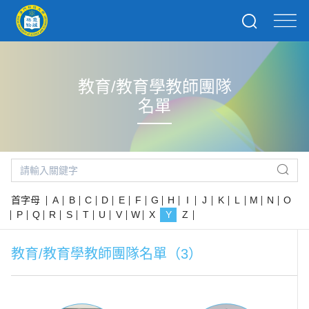
教育/教育學教師團隊
名單
首字母
A
B
C
D
E
F
G
H
I
J
K
L
M
N
O
P
Q
R
S
T
U
V
W
X
Y
Z
教育/教育學教師團隊名單（3）