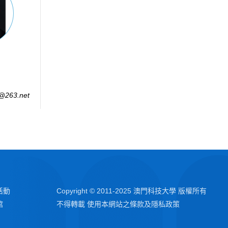
@263.net
活動
Copyright © 2011-2025 澳門科技大學 版權所有
館
不得轉載 使用本網站之條款及隱私政策