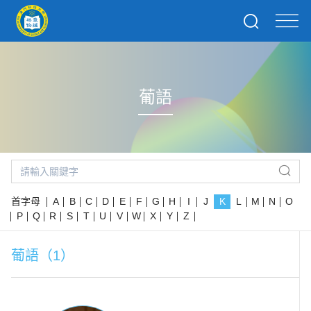
葡語
首字母
A
B
C
D
E
F
G
H
I
J
K
L
M
N
O
P
Q
R
S
T
U
V
W
X
Y
Z
葡語（1）