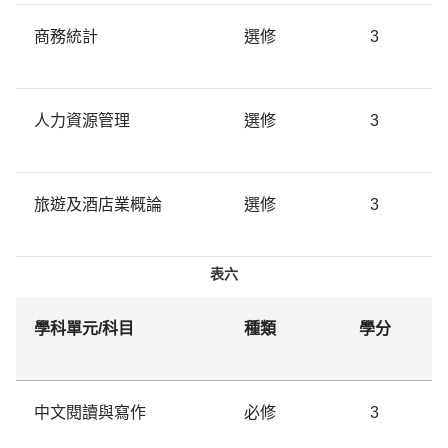
商務統計
選修
3
人力資源管理
選修
3
旅遊及酒店業概論
選修
3
表六
學科單元/科目
種類
學分
中文閱讀與寫作
必修
3