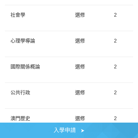
社會學
選修
2
心理學導論
選修
2
國際關係概論
選修
2
公共行政
選修
2
澳門歷史
選修
2
入學申請