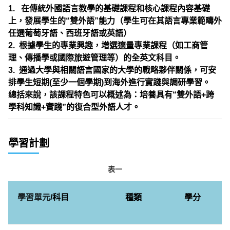
1.
在傳統外國語言教學的基礎課程和核心課程內容基礎
上，發展學生的
“
雙外語
”
能力（學生可在其語言專業範疇外
任選葡萄牙語、西班牙語或英語）
2.
根據學生的專業興趣，增選適量專業課程（如工商管
理、傳播學或國際旅遊管理等）的全英文科目。
3.
通過大學與相關語言國家的大學的戰略夥伴關係，可安
排學生短期
(
至少一個學期
)
到海外進行實踐與調研學習。
總括來說，該課程特色可以概述為：培養具有
“
雙外語
+
跨
學科知識
+
實踐
”
的復合型外語人才。
學習計劃
表一
學習單元
/
科目
種類
學分