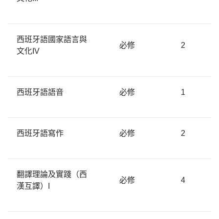
西班牙語國家語言與
必修
2
文化IV
西班牙語語音
必修
1
西班牙語寫作
必修
2
翻譯理論及實踐（西
必修
4
漢互譯）I