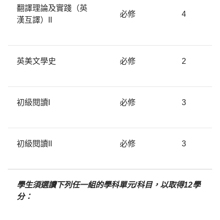
翻譯理論及實踐（英
必修
4
漢互譯）II
英美文學史
必修
2
初級閱讀I
必修
3
初級閱讀II
必修
3
學生須選讀下列任一組的學科單元/科目，以取得12學
分：