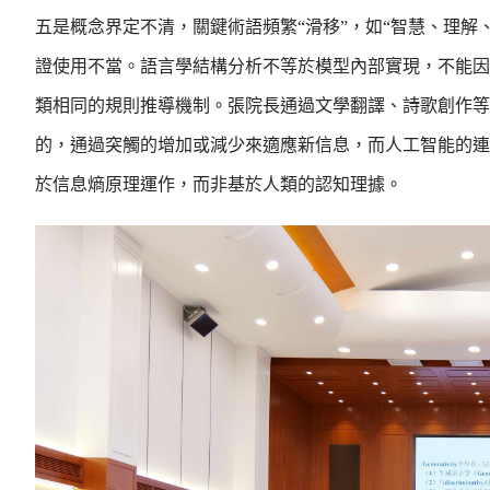
五是概念界定不清，關鍵術語頻繁“滑移”，如“智慧、理
證使用不當。語言學結構分析不等於模型內部實現，不能因
類相同的規則推導機制。張院長通過文學翻譯、詩歌創作等
的，通過突觸的增加或減少來適應新信息，而人工智能的連
於信息熵原理運作，而非基於人類的認知理據。