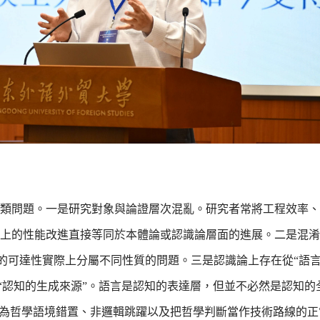
類問題。一是研究對象與論證層次混亂。研究者常將工程效率、
上的性能改進直接等同於本體論或認識論層面的進展。二是混淆“
）的可達性實際上分屬不同性質的問題。三是認識論上存在從“語言
與“認知的生成來源”。語言是認知的表達層，但並不必然是認知的
現為哲學語境錯置、非邏輯跳躍以及把哲學判斷當作技術路線的正