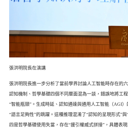
張洪明院長在演講
張洪明院長進一步分析了當前學界討論人工智能時存在的六
認知機制、哲學基礎四個不同層面混為一談，錯誤地將工程
“智能瓶頸”。生成時延、認知通達與通用人工智能（AGI
“語言足夠性”的跳躍。這種推理混淆了“認知的呈現形式”
四是哲學基礎使用失當，存在“援引權威式拼接”，具體表