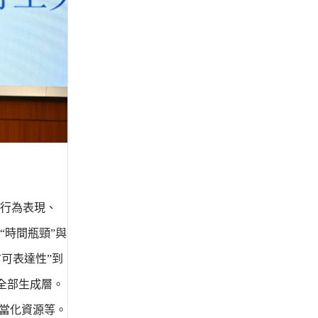
行為表現、
時間瓶頸”與
可表達性”到
全部生成層。
當化資源等。