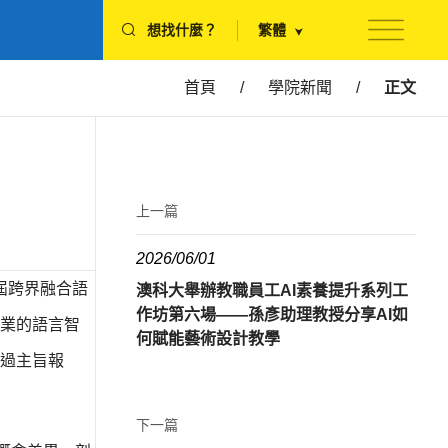
想找什麼？
繁體
首頁
/
學院新聞
/
正文
上一篇
2026/06/01
屆跨界融合語
澳科大舉辦教職員工AI素養提升系列工
作坊第六場——孫彥助理教授分享AI如
業的語言智
何賦能藝術設計教學
過主旨報
下一篇