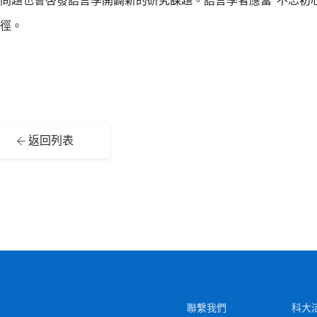
問題也會啓發語言學開闢新的研究課題。語言學者應當“不忘初心
徑。
返回列表
聯繫我們
科大