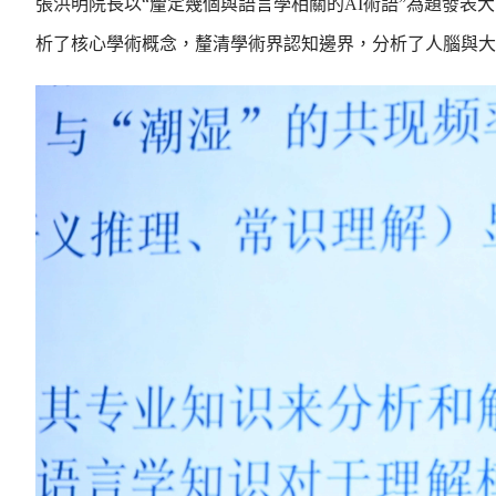
張洪明院長以“釐定幾個與語言學相關的AI術語”為題發表
析了核心學術概念，釐清學術界認知邊界，分析了人腦與大