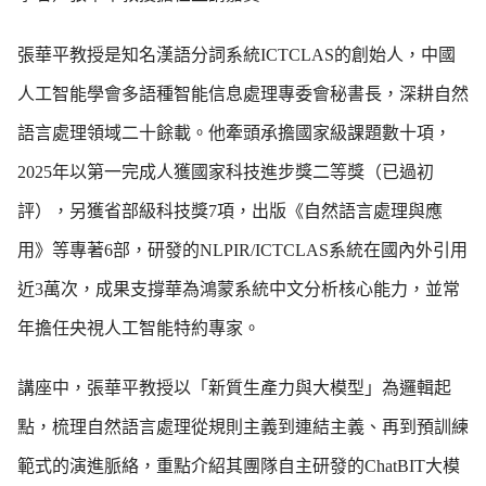
張華平教授是知名漢語分詞系統ICTCLAS的創始人，中國
人工智能學會多語種智能信息處理專委會秘書長，深耕自然
語言處理領域二十餘載。他牽頭承擔國家級課題數十項，
2025年以第一完成人獲國家科技進步獎二等獎（已過初
評），另獲省部級科技獎7項，出版《自然語言處理與應
用》等專著6部，研發的NLPIR/ICTCLAS系統在國內外引用
近3萬次，成果支撐華為鴻蒙系統中文分析核心能力，並常
年擔任央視人工智能特約專家。
講座中，張華平教授以「新質生產力與大模型」為邏輯起
點，梳理自然語言處理從規則主義到連結主義、再到預訓練
範式的演進脈絡，重點介紹其團隊自主研發的ChatBIT大模