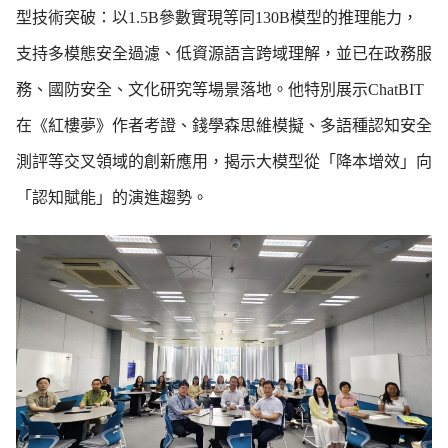
型技術突破：以1.5B參數實現等同130B模型的推理能力，
支持多模態安全過濾、低資源語言跨域理解，並已在政務服
務、國防安全、文化研究等場景落地。他特別展示ChatBIT
在《紅樓夢》作者考證、錢學森思維模擬、多語種認知安全
測評等交叉領域的創新應用，揭示大模型從「降本增效」向
「認知賦能」的演進趨勢。