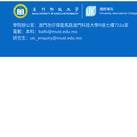
學院辦公室：澳門氹仔偉龍馬路澳門科技大學R座七樓722a室
電郵：本科：bafls@must.edu.mo
研究生：uic_enquiry@must.edu.mo