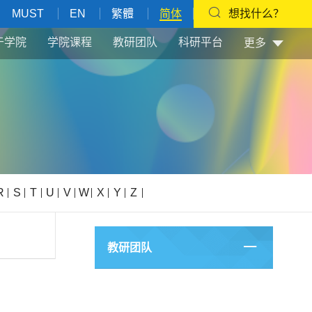
MUST
EN
繁體
简体
想找什么？
于学院
学院课程
教研团队
科研平台
更多
R
S
T
U
V
W
X
Y
Z
教研团队