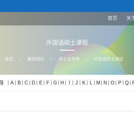
首页
关
外国语硕士课程
首页
/
教研团队
/
硕士生导师
/
外国语硕士课程
母
A
B
C
D
E
F
G
H
I
J
K
L
M
N
O
P
Q