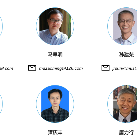
马早明
孙建荣
il.com
mazaoming@126.com
jrsun@must
谭庆丰
唐力行