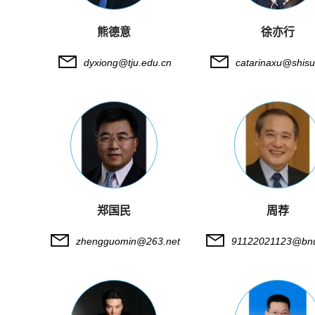
熊德意
徐亦行
dyxiong@tju.edu.cn
catarinaxu@shisu
郑国民
周荐
zhengguomin@263.net
91122021123@bnu