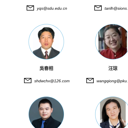
yqs@sdu.edu.cn
tanlh@sions
吳春相
汪琼
shdwchx@126.com
wangqiong@pku.