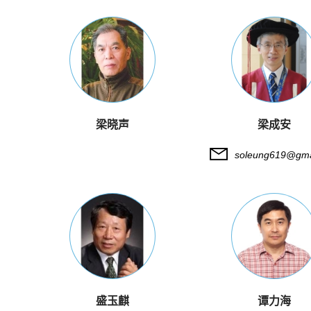
梁晓声
梁成安
soleung619@gma
盛玉麒
谭力海