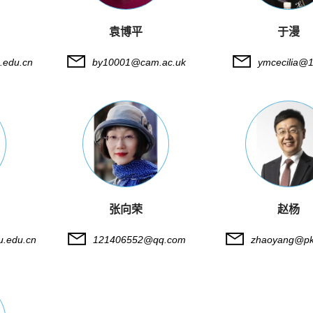
袁博平
于漫
.edu.cn
by10001@cam.ac.uk
ymcecilia@
张向荣
赵杨
.edu.cn
121406552@qq.com
zhaoyang@pk