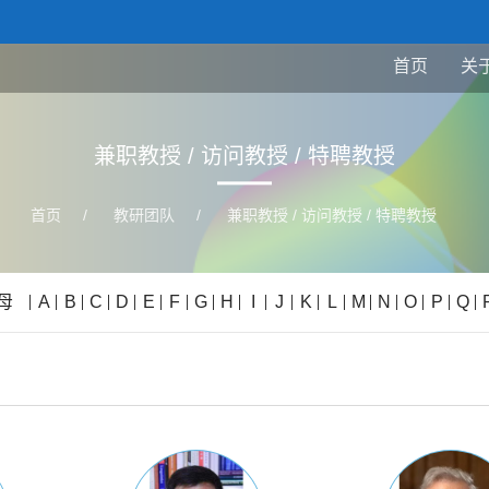
首页
关
兼职教授 / 访问教授 / 特聘教授
首页
/
教研团队
/
兼职教授 / 访问教授 / 特聘教授
母
A
B
C
D
E
F
G
H
I
J
K
L
M
N
O
P
Q