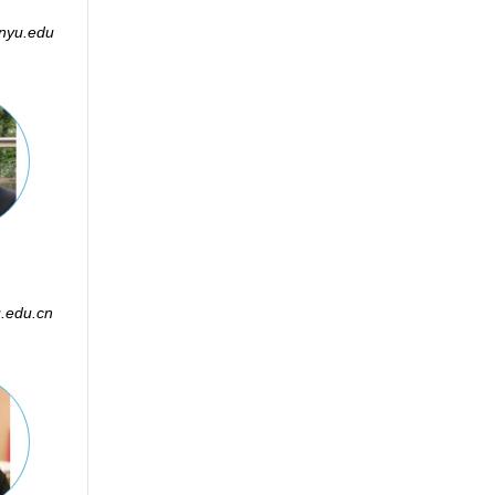
nyu.edu
edu.cn