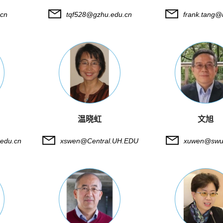
.cn
tqf528@gzhu.edu.cn
frank.tang@
温晓虹
文旭
edu.cn
xswen@Central.UH.EDU
xuwen@swu.