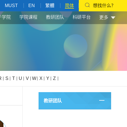
MUST
EN
繁體
简体
想找什么？
于学院
学院课程
教研团队
科研平台
更多
R
S
T
U
V
W
X
Y
Z
教研团队