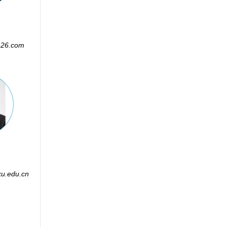
126.com
u.edu.cn