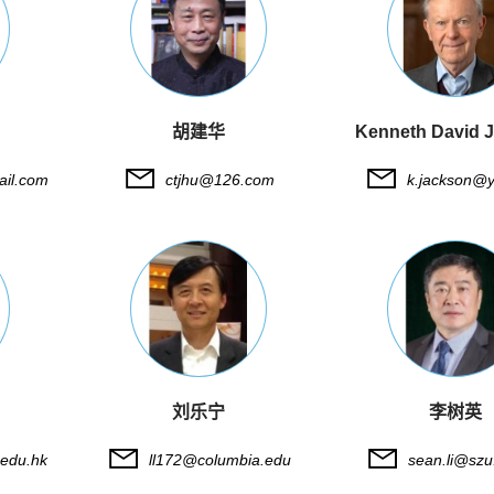
胡建华
Kenneth David 
il.com
ctjhu@126.com
k.jackson@y
刘乐宁
李树英
edu.hk
ll172@columbia.edu
sean.li@szu