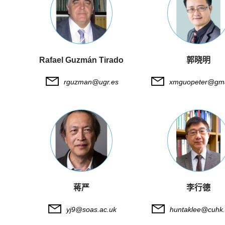
Rafael Guzmán Tirado
郭晓明
rguzman@ugr.es
xmguopeter@gma
蒋严
李行德
yj9@soas.ac.uk
huntaklee@cuhk.