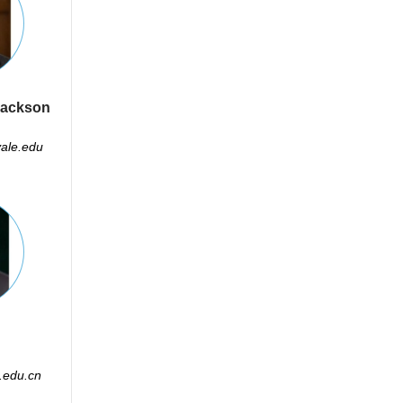
Jackson
ale.edu
.edu.cn